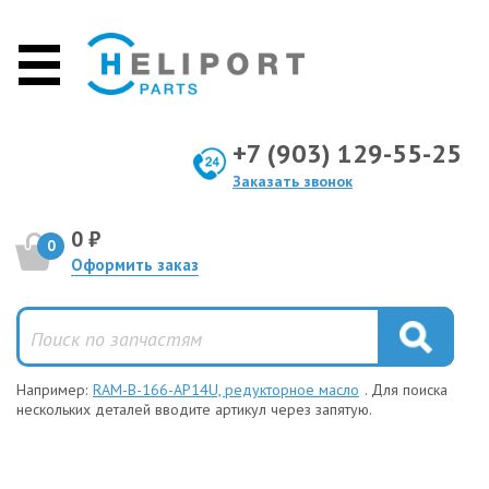
+7 (903) 129-55-25
Заказать звонок
0 ₽
0
Оформить заказ
Например:
RAM-B-166-AP14U, редукторное масло
. Для поиска
нескольких деталей вводите артикул через запятую.