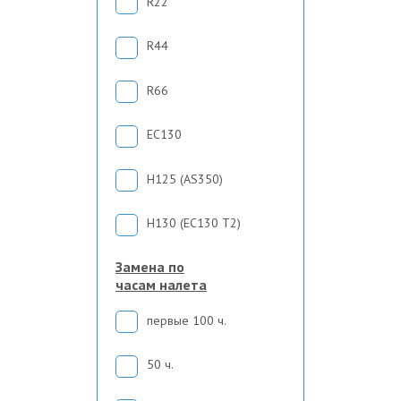
R22
R44
R66
EC130
H125 (AS350)
H130 (EC130 T2)
Замена по
часам налета
первые 100 ч.
50 ч.