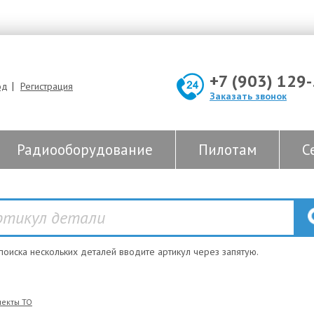
+7 (903) 129
|
од
Регистрация
Заказать звонок
Радиооборудование
Пилотам
С
 поиска нескольких деталей вводите артикул через запятую.
екты ТО