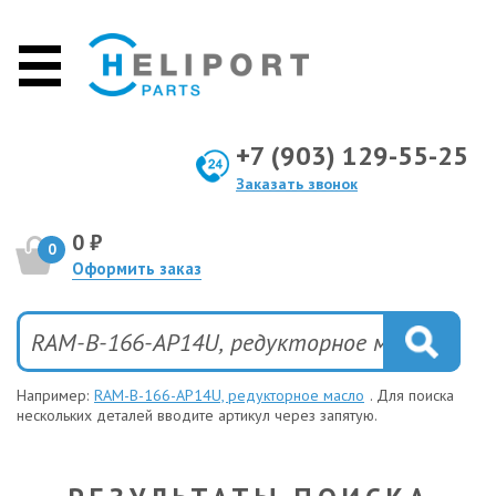
+7 (903) 129-55-25
Заказать звонок
0 ₽
0
Оформить заказ
Например:
RAM-B-166-AP14U, редукторное масло
. Для поиска
нескольких деталей вводите артикул через запятую.