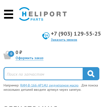
+7 (903) 129-55-25
Заказать звонок
0 ₽
0
Оформить заказ
Например:
RAM-B-166-AP14U, редукторное масло
. Для поиска
нескольких деталей вводите артикул через запятую.