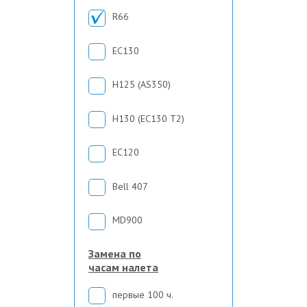
R66
EC130
H125 (AS350)
H130 (EC130 T2)
EC120
Bell 407
MD900
Замена по
часам налета
первые 100 ч.