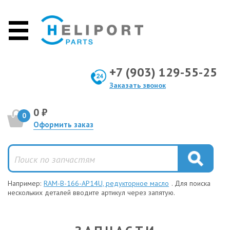
+7 (903) 129-55-25
Заказать звонок
0 ₽
0
Оформить заказ
Например:
RAM-B-166-AP14U, редукторное масло
. Для поиска
нескольких деталей вводите артикул через запятую.