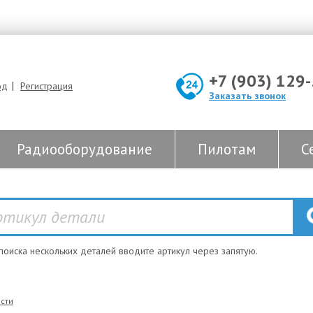
+7 (903) 129
|
од
Регистрация
Заказать звонок
Радиооборудование
Пилотам
С
 поиска нескольких деталей вводите артикул через запятую.
сти