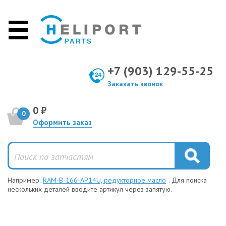
+7 (903) 129-55-25
Заказать звонок
0 ₽
0
Оформить заказ
Например:
RAM-B-166-AP14U, редукторное масло
. Для поиска
нескольких деталей вводите артикул через запятую.