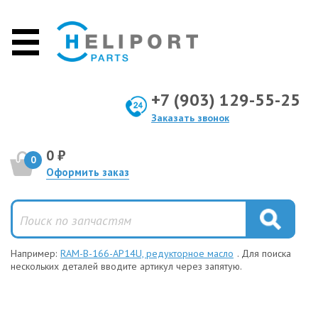
+7 (903) 129-55-25
Заказать звонок
0 ₽
0
Оформить заказ
Например:
RAM-B-166-AP14U, редукторное масло
. Для поиска
нескольких деталей вводите артикул через запятую.