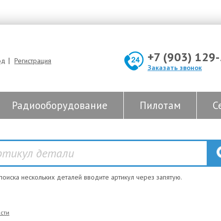
+7 (903) 129
|
од
Регистрация
Заказать звонок
Радиооборудование
Пилотам
С
 поиска нескольких деталей вводите артикул через запятую.
сти