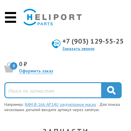
+7 (903) 129-55-25
Заказать звонок
0 ₽
0
Оформить заказ
Например:
RAM-B-166-AP14U, редукторное масло
. Для поиска
нескольких деталей вводите артикул через запятую.