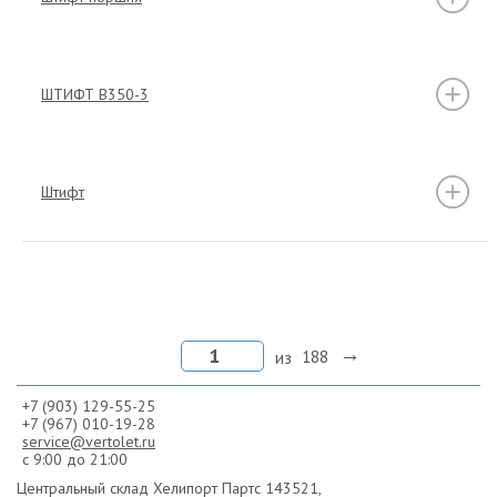
ШТИФТ B350-3
Штифт
из
188
+7 (903) 129-55-25
+7 (967) 010-19-28
service@vertolet.ru
с 9:00 до 21:00
Центральный склад Хелипорт Партс
143521,