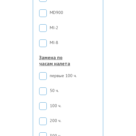
MD900
MI-2
MI-8
Замена по
часам налета
первые 100 ч.
50 ч.
100 ч.
200 ч.
300 ч.