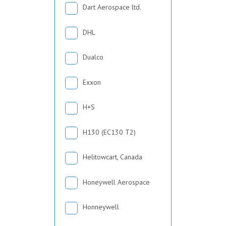
Dart Aerospace ltd.
DHL
Dualco
Exxon
H+S
H130 (EC130 T2)
Helitowcart, Canada
Honeywell Aerospace
Honneywell