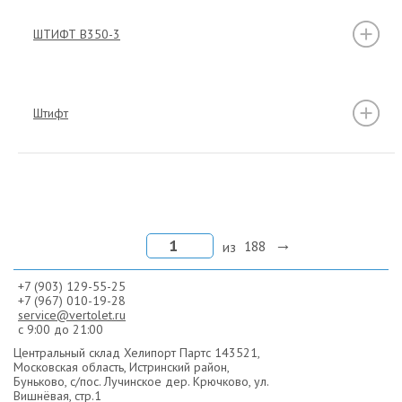
ШТИФТ B350-3
Штифт
из
188
+7 (903) 129-55-25
+7 (967) 010-19-28
service@vertolet.ru
с 9:00 до 21:00
Центральный склад Хелипорт Партс
143521,
Московская область, Истринский район,
Буньково,
с/пос. Лучинское дер. Крючково, ул.
Вишнёвая, стр.1