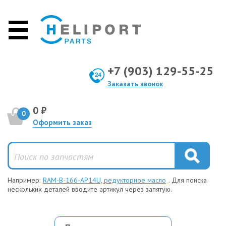
+7 (903) 129-55-25
Заказать звонок
0 ₽
0
Оформить заказ
Например:
RAM-B-166-AP14U, редукторное масло
. Для поиска
нескольких деталей вводите артикул через запятую.