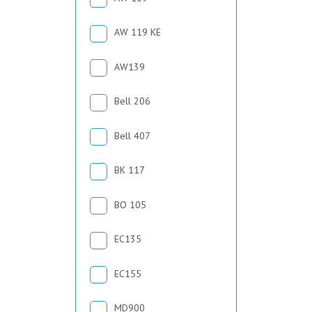
AW 119 KE
AW139
Bell 206
Bell 407
BK 117
BO 105
EC135
EC155
MD900