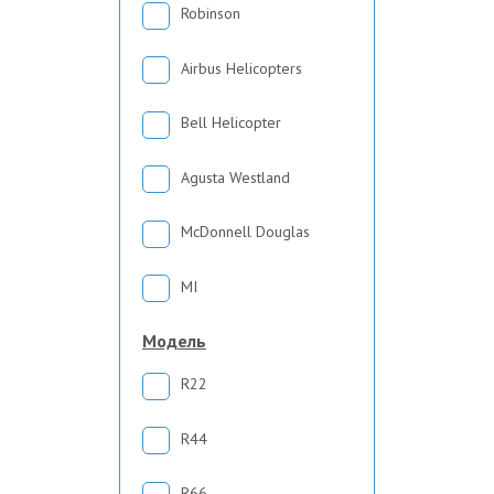
Robinson
Airbus Helicopters
Bell Helicopter
Agusta Westland
McDonnell Douglas
MI
Модель
R22
R44
R66