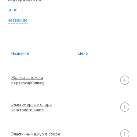
цене
названию
Название
Цена
Яблоко автомата
перекоса(Колпак)
Эластомерные опоры
хвостового винта
Эластичный шнур в сборе