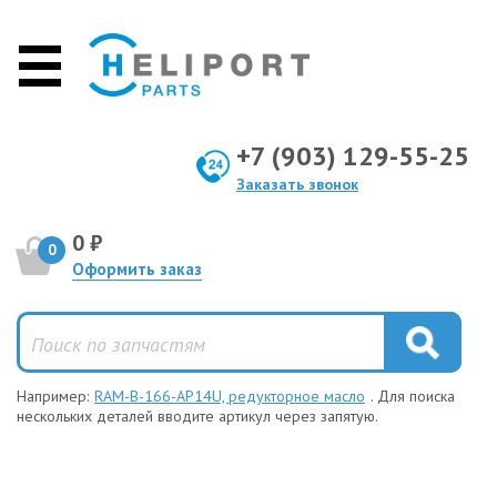
+7 (903) 129-55-25
Заказать звонок
0 ₽
0
Оформить заказ
Например:
RAM-B-166-AP14U, редукторное масло
. Для поиска
нескольких деталей вводите артикул через запятую.