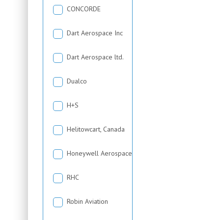
CONCORDE
Dart Aerospace Inc
Dart Aerospace ltd.
Dualco
H+S
Helitowcart, Canada
Honeywell Aerospace
RHC
Robin Aviation