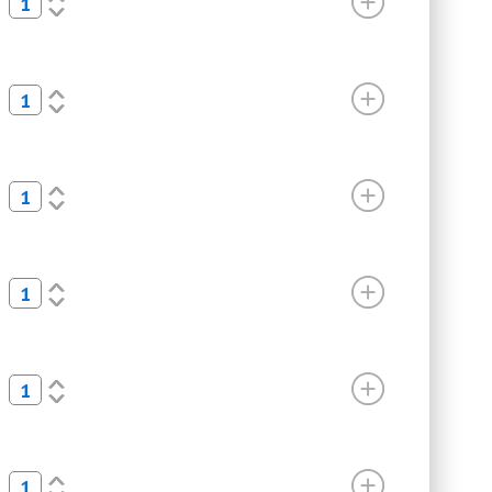
>
<
>
<
>
<
>
<
>
<