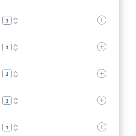
<
>
<
>
<
>
<
>
<
>