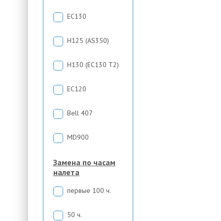
EC130
H125 (AS350)
H130 (EC130 T2)
EC120
Bell 407
MD900
Замена по часам
налета
первые 100 ч.
50 ч.