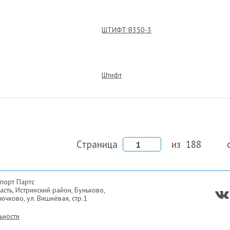
ШТИФТ B350-3
Штифт
Страница
из
188
порт Партс
сть, Истринский район, Буньково,
ючково, ул. Вишнёвая, стр.1
ьности