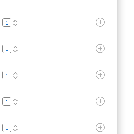
<
>
<
>
<
>
<
>
<
>