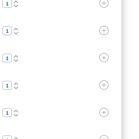
<
>
<
>
<
>
<
>
<
>
<