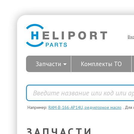
Вх
Запчасти
Комплекты ТО
Например:
RAM-B-166-AP14U, редукторное масло
. Для
ЗАПЧАСТИ