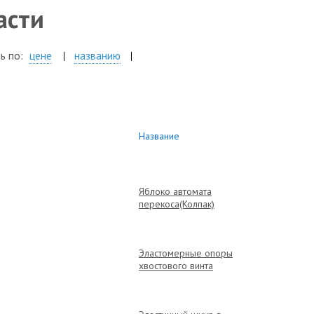
асти
ь по:
цене
названию
Название
Яблоко автомата
перекоса(Колпак)
Эластомерные опоры
хвостового винта