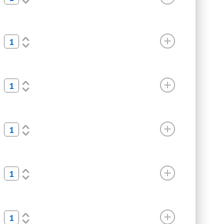
>
<
>
<
>
<
>
<
>
<
>