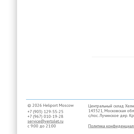
© 2026 Heliport Moscow
Центральный склад Хели
143521, Московская обла
+7 (903) 129-55-25
с/пос. Лучинское дер. Кр
+7 (967) 010-19-28
service@vertolet.ru
с 9:00 до 21:00
Политика конфиденциал