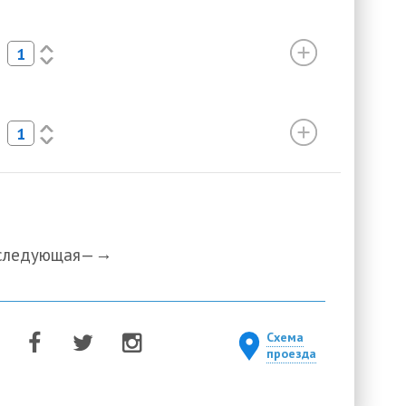
<
>
<
>
следующая—
Схема
проезда