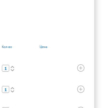
Кол-во
Цена
<
>
<
>