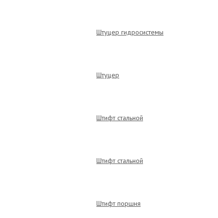
Штуцер гидросистемы
Штуцер
Штифт стальной
Штифт стальной
Штифт поршня