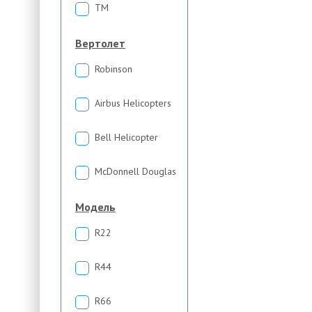
TM
Вертолет
Robinson
Airbus Helicopters
Bell Helicopter
McDonnell Douglas
Модель
R22
R44
R66