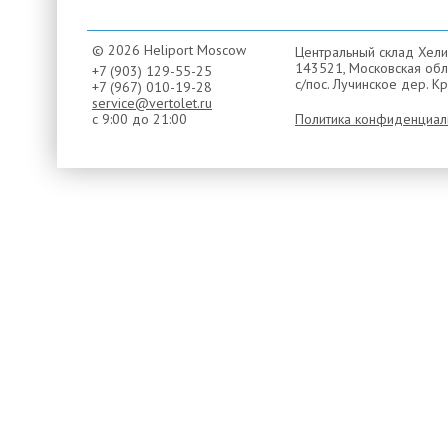
© 2026 Heliport Moscow
Центральный склад Хели
143521, Московская обла
+7 (903) 129-55-25
с/пос. Лучинское дер. Кр
+7 (967) 010-19-28
service@vertolet.ru
с 9:00 до 21:00
Политика конфиденциал