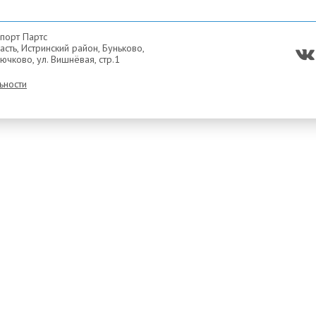
порт Партс
сть, Истринский район, Буньково,
ючково, ул. Вишнёвая, стр.1
ьности