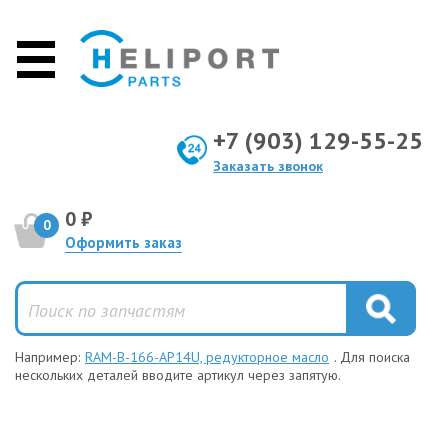
+7 (903) 129-55-25
Заказать звонок
0 ₽
0
Оформить заказ
Например:
RAM-B-166-AP14U, редукторное масло
. Для поиска
нескольких деталей вводите артикул через запятую.