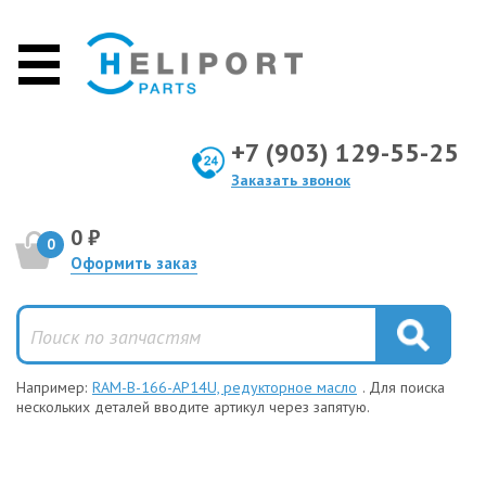
+7 (903) 129-55-25
Заказать звонок
0 ₽
0
Оформить заказ
Например:
RAM-B-166-AP14U, редукторное масло
. Для поиска
нескольких деталей вводите артикул через запятую.