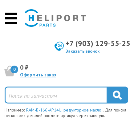
+7 (903) 129-55-25
Заказать звонок
0 ₽
0
Оформить заказ
Например:
RAM-B-166-AP14U, редукторное масло
. Для поиска
нескольких деталей вводите артикул через запятую.