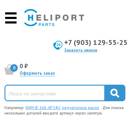
+7 (903) 129-55-25
Заказать звонок
0 ₽
0
Оформить заказ
Например:
RAM-B-166-AP14U, редукторное масло
. Для поиска
нескольких деталей вводите артикул через запятую.