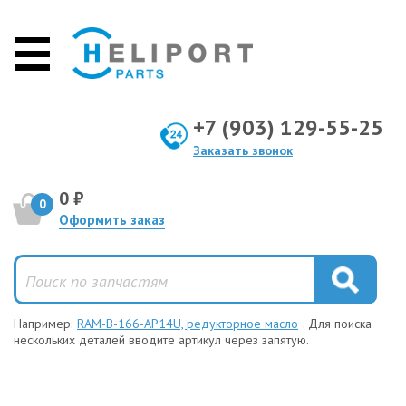
+7 (903) 129-55-25
Заказать звонок
0 ₽
0
Оформить заказ
Например:
RAM-B-166-AP14U, редукторное масло
. Для поиска
нескольких деталей вводите артикул через запятую.