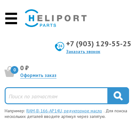
+7 (903) 129-55-25
Заказать звонок
0 ₽
0
Оформить заказ
Например:
RAM-B-166-AP14U, редукторное масло
. Для поиска
нескольких деталей вводите артикул через запятую.