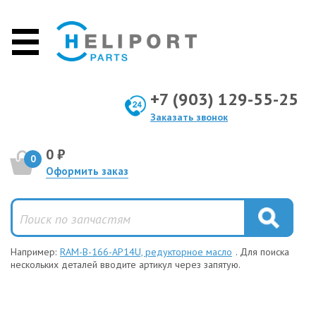
+7 (903) 129-55-25
Заказать звонок
0 ₽
0
Оформить заказ
Например:
RAM-B-166-AP14U, редукторное масло
. Для поиска
нескольких деталей вводите артикул через запятую.