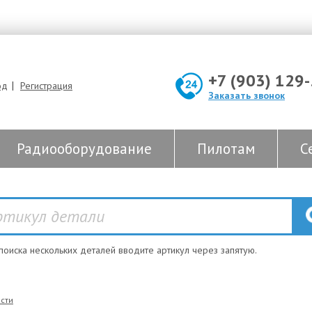
+7 (903) 129
|
од
Регистрация
Заказать звонок
Радиооборудование
Пилотам
С
 поиска нескольких деталей вводите артикул через запятую.
сти