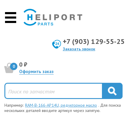
+7 (903) 129-55-25
Заказать звонок
0 ₽
0
Оформить заказ
Например:
RAM-B-166-AP14U, редукторное масло
. Для поиска
нескольких деталей вводите артикул через запятую.