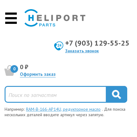
+7 (903) 129-55-25
Заказать звонок
0 ₽
0
Оформить заказ
Например:
RAM-B-166-AP14U, редукторное масло
. Для поиска
нескольких деталей вводите артикул через запятую.