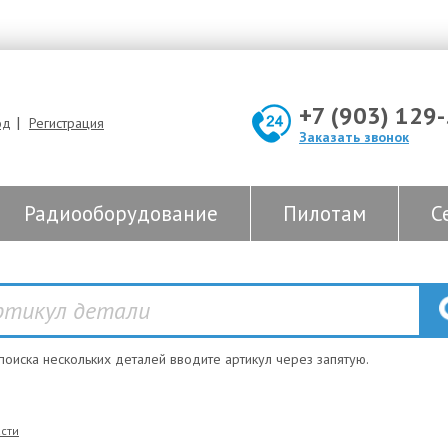
+7 (903) 129
|
од
Регистрация
Заказать звонок
Радиооборудование
Пилотам
С
 поиска нескольких деталей вводите артикул через запятую.
сти