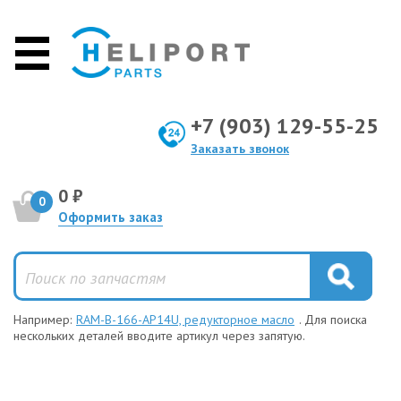
+7 (903) 129-55-25
Заказать звонок
0 ₽
0
Оформить заказ
Например:
RAM-B-166-AP14U, редукторное масло
. Для поиска
нескольких деталей вводите артикул через запятую.