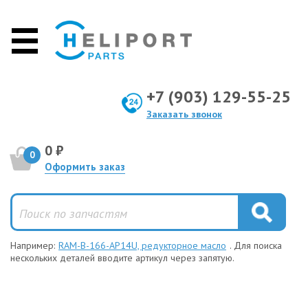
+7 (903) 129-55-25
Заказать звонок
0 ₽
0
Оформить заказ
Например:
RAM-B-166-AP14U, редукторное масло
. Для поиска
нескольких деталей вводите артикул через запятую.