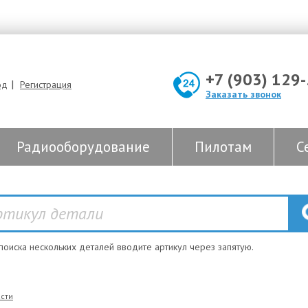
+7 (903) 129
|
од
Регистрация
Заказать звонок
Радиооборудование
Пилотам
С
 поиска нескольких деталей вводите артикул через запятую.
сти