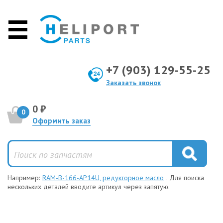
+7 (903) 129-55-25
Заказать звонок
0 ₽
0
Оформить заказ
Например:
RAM-B-166-AP14U, редукторное масло
. Для поиска
нескольких деталей вводите артикул через запятую.