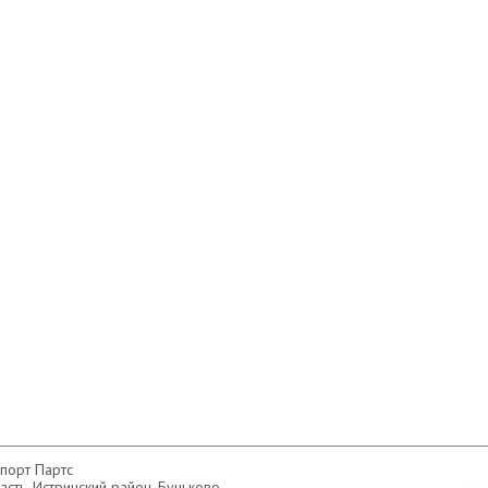
порт Партс
сть, Истринский район, Буньково,