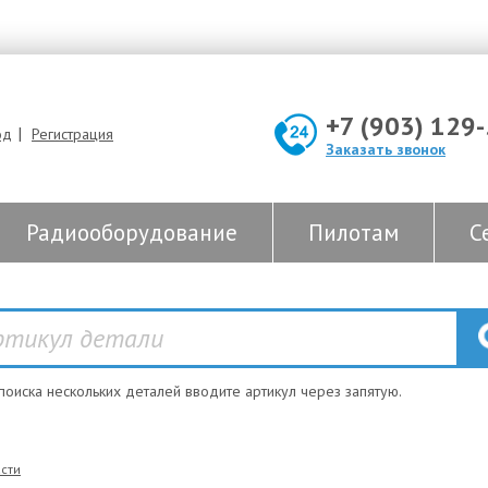
+7 (903) 129
|
од
Регистрация
Заказать звонок
Радиооборудование
Пилотам
С
 поиска нескольких деталей вводите артикул через запятую.
сти