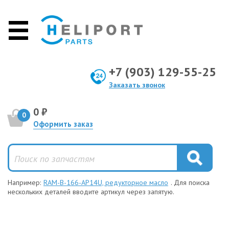
+7 (903) 129-55-25
Заказать звонок
0 ₽
0
Оформить заказ
Например:
RAM-B-166-AP14U, редукторное масло
. Для поиска
нескольких деталей вводите артикул через запятую.