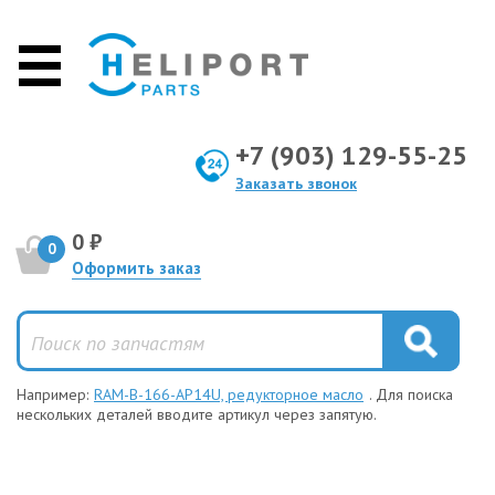
+7 (903) 129-55-25
Заказать звонок
0 ₽
0
Оформить заказ
Например:
RAM-B-166-AP14U, редукторное масло
. Для поиска
нескольких деталей вводите артикул через запятую.