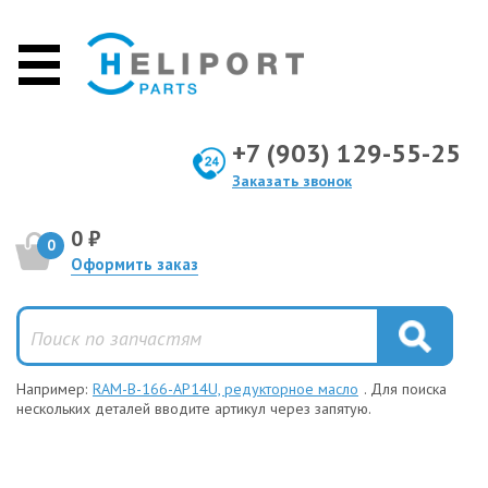
+7 (903) 129-55-25
Заказать звонок
0 ₽
0
Оформить заказ
Например:
RAM-B-166-AP14U, редукторное масло
. Для поиска
нескольких деталей вводите артикул через запятую.