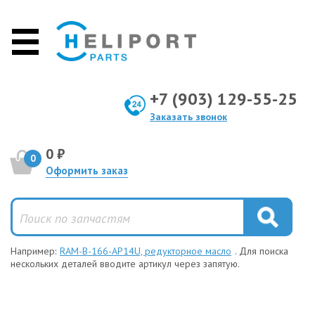
+7 (903) 129-55-25
Заказать звонок
0 ₽
0
Оформить заказ
Например:
RAM-B-166-AP14U, редукторное масло
. Для поиска
нескольких деталей вводите артикул через запятую.