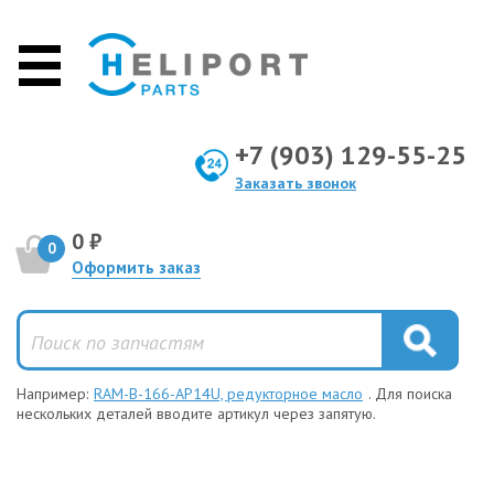
+7 (903) 129-55-25
Заказать звонок
0 ₽
0
Оформить заказ
Например:
RAM-B-166-AP14U, редукторное масло
. Для поиска
нескольких деталей вводите артикул через запятую.