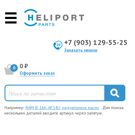
+7 (903) 129-55-25
Заказать звонок
0 ₽
0
Оформить заказ
Например:
RAM-B-166-AP14U, редукторное масло
. Для поиска
нескольких деталей вводите артикул через запятую.