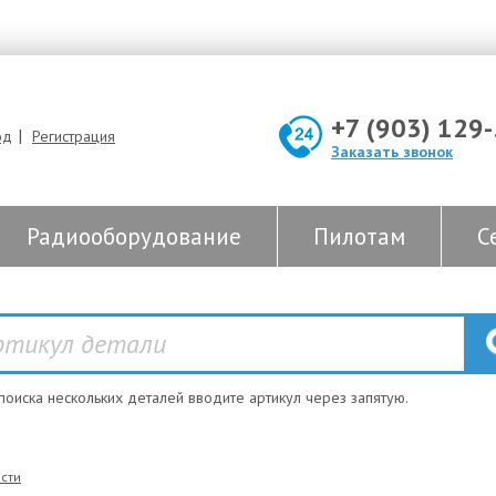
+7 (903) 129
|
од
Регистрация
Заказать звонок
Радиооборудование
Пилотам
С
 поиска нескольких деталей вводите артикул через запятую.
сти