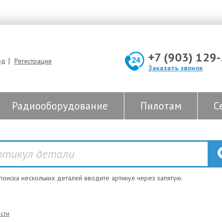
+7 (903) 129
|
од
Регистрация
Заказать звонок
Радиооборудование
Пилотам
С
 поиска нескольких деталей вводите артикул через запятую.
сти