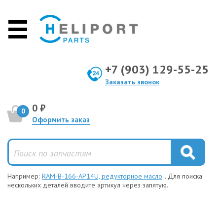
+7 (903) 129-55-25
Заказать звонок
0 ₽
0
Оформить заказ
Например:
RAM-B-166-AP14U, редукторное масло
. Для поиска
нескольких деталей вводите артикул через запятую.