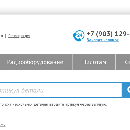
+7 (903) 129
|
од
Регистрация
Заказать звонок
Радиооборудование
Пилотам
С
 поиска нескольких деталей вводите артикул через запятую.
сти