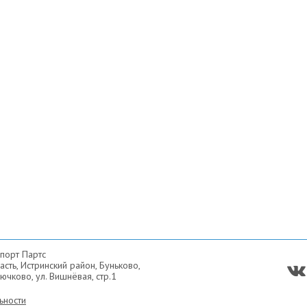
порт Партс
сть, Истринский район, Буньково,
ючково, ул. Вишнёвая, стр.1
ьности