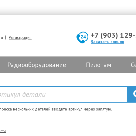
+7 (903) 129
|
од
Регистрация
Заказать звонок
Радиооборудование
Пилотам
С
 поиска нескольких деталей вводите артикул через запятую.
сти