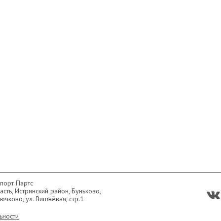
порт Партс
сть, Истринский район, Буньково,
ючково, ул. Вишнёвая, стр.1
ьности