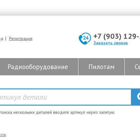
+7 (903) 129
|
од
Регистрация
Заказать звонок
Радиооборудование
Пилотам
С
 поиска нескольких деталей вводите артикул через запятую.
сти