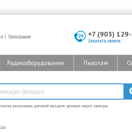
+7 (903) 129
|
од
Регистрация
Заказать звонок
Радиооборудование
Пилотам
С
 поиска нескольких деталей вводите артикул через запятую.
сти