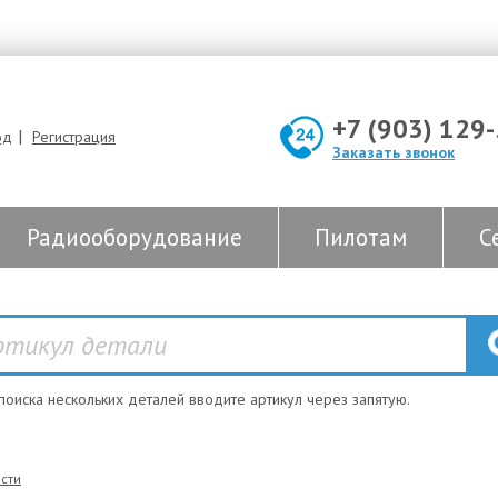
+7 (903) 129
|
од
Регистрация
Заказать звонок
Радиооборудование
Пилотам
С
 поиска нескольких деталей вводите артикул через запятую.
сти