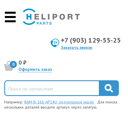
+7 (903) 129-55-25
Заказать звонок
0 ₽
0
Оформить заказ
Например:
RAM-B-166-AP14U, редукторное масло
. Для поиска
нескольких деталей вводите артикул через запятую.