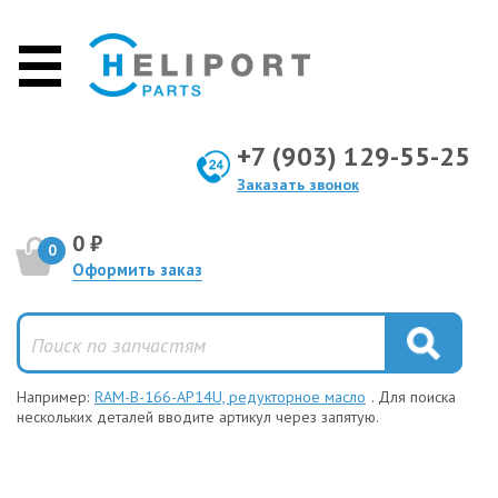
+7 (903) 129-55-25
Заказать звонок
0 ₽
0
Оформить заказ
Например:
RAM-B-166-AP14U, редукторное масло
. Для поиска
нескольких деталей вводите артикул через запятую.