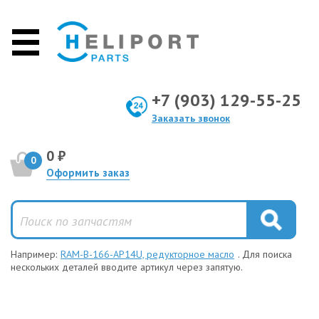
+7 (903) 129-55-25
Заказать звонок
0 ₽
0
Оформить заказ
Например:
RAM-B-166-AP14U, редукторное масло
. Для поиска
нескольких деталей вводите артикул через запятую.