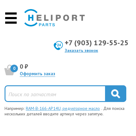
+7 (903) 129-55-25
Заказать звонок
0 ₽
0
Оформить заказ
Например:
RAM-B-166-AP14U, редукторное масло
. Для поиска
нескольких деталей вводите артикул через запятую.