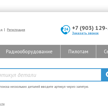
+7 (903) 129
|
од
Регистрация
Заказать звонок
Радиооборудование
Пилотам
С
 поиска нескольких деталей вводите артикул через запятую.
сти