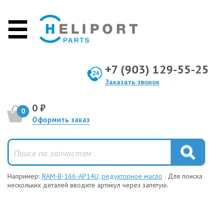
+7 (903) 129-55-25
Заказать звонок
0 ₽
0
Оформить заказ
Например:
RAM-B-166-AP14U, редукторное масло
. Для поиска
нескольких деталей вводите артикул через запятую.